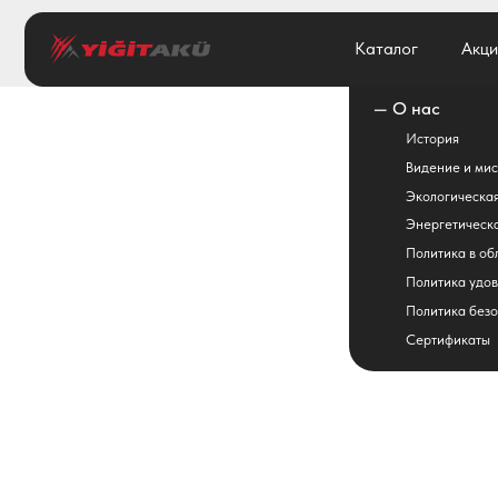
Каталог
Каталог
Акции
Акции
— О нас
История
Видение и миссия
Экологическая политик
Энергетическая полити
Политика в области кач
Политика удовлетворен
Политика безопасности
Сертификаты