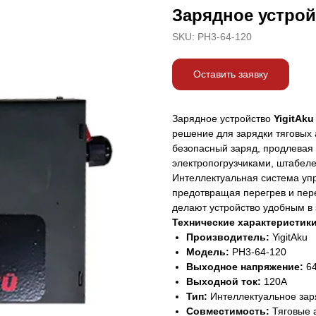
Зарядное устройс
SKU:
РН3-64-120
Оставить заявку
Зарядное устройство
YigitAku
решение для зарядки тяговых 
безопасный заряд, продлевая 
электропогрузчиками, штабеле
Интеллектуальная система упр
предотвращая перегрев и пер
делают устройство удобным в
Технические характеристики
Производитель:
YigitAku
Модель:
РН3-64-120
Выходное напряжение:
6
Выходной ток:
120A
Тип:
Интеллектуальное зар
Совместимость:
Тяговые 