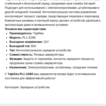
стабильный и безопасный заряд, продлевая срок службы батарей.
Подходит для использования с электропогрузчиками, штабелерами и
другой складской техникой. Интеллектуальная система управления
контролирует процесс зарядки, предотвращая перегрев и перезаряд.
Компактные размеры и прочный корпус делают устройство удобным в
эксплуатации даже в промышленных условиях.
Технические характеристики:
Производитель:
YigitAku
Модель:
PL1-32/80
Выходное напряжение:
32V
Выходной ток:
80A
Тип:
Интеллектуальное зарядное устройство
Совместимость:
Тяговые аккумуляторы
ОСТАЛИСЬ
Функции:
Защита от перегрева, контроль зарядного процесса,
продление срока службы аккумулятора
ВОПРОСЫ?
Назначение:
Электропогрузчики, штабелеры, складская техника
С
YigitAku PL1-32/80
ваш аккумулятор всегда будет в оптимальном
Отправьте заявку и мы свяжемся с
состоянии для эффективной работы!
вами для уточнения деталей
заказа и расчета стоимости
батарей.
Категория: Зарядные устройства