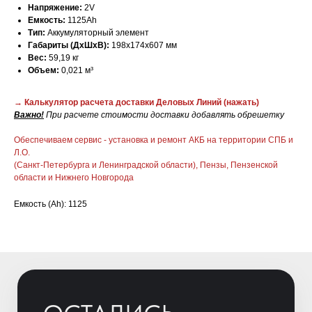
Напряжение:
2V
Емкость:
1125Ah
Тип:
Аккумуляторный элемент
Габариты (ДхШхВ):
198х174х607 мм
Вес:
59,19 кг
Объем:
0,021 м³
→ Калькулятор расчета доставки Деловых Линий
(нажать)
Важно!
При расчете стоимости доставки добавлять обрешетку
ОСТАЛИСЬ
Обеспечиваем сервис - установка и ремонт АКБ на территории СПБ и
ВОПРОСЫ?
Л.О.
(Санкт-Петербурга и Ленинградской области), Пензы, Пензенской
Отправьте заявку и мы свяжемся с
области и Нижнего Новгорода
вами для уточнения деталей
заказа и расчета стоимости
Емкость (Ah): 1125
батарей.
+7