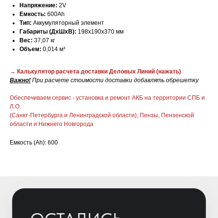
Напряжение:
2V
Емкость:
600Ah
Тип:
Аккумуляторный элемент
Габариты (ДхШхВ):
198х190х370 мм
Вес:
37,07 кг
Объем:
0,014 м³
→ Калькулятор расчета доставки Деловых Линий
(нажать)
Важно!
При расчете стоимости доставки добавлять обрешетку
ОСТАЛИСЬ
Обеспечиваем сервис - установка и ремонт АКБ на территории СПБ и
ВОПРОСЫ?
Л.О.
(Санкт-Петербурга и Ленинградской области), Пензы, Пензенской
Отправьте заявку и мы свяжемся с
области и Нижнего Новгорода
вами для уточнения деталей
заказа и расчета стоимости
Емкость (Ah): 600
батарей.
+7