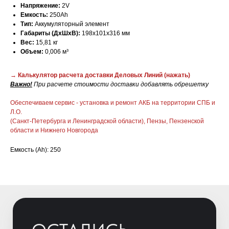
Напряжение:
2V
Емкость:
250Ah
Тип:
Аккумуляторный элемент
Габариты (ДхШхВ):
198х101х316 мм
Вес:
15,81 кг
Объем:
0,006 м³
→ Калькулятор расчета доставки Деловых Линий
(нажать)
Важно!
При расчете стоимости доставки добавлять обрешетку
ОСТАЛИСЬ
Обеспечиваем сервис - установка и ремонт АКБ на территории СПБ и
ВОПРОСЫ?
Л.О.
(Санкт-Петербурга и Ленинградской области), Пензы, Пензенской
Отправьте заявку и мы свяжемся с
области и Нижнего Новгорода
вами для уточнения деталей
заказа и расчета стоимости
Емкость (Ah): 250
батарей.
+7