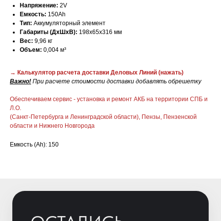
Напряжение:
2V
Емкость:
150Ah
Тип:
Аккумуляторный элемент
Габариты (ДхШхВ):
198х65х316 мм
Вес:
9,96 кг
Объем:
0,004 м³
→ Калькулятор расчета доставки Деловых Линий
(нажать)
Важно!
При расчете стоимости доставки добавлять обрешетку
ОСТАЛИСЬ
Обеспечиваем сервис - установка и ремонт АКБ на территории СПБ и
ВОПРОСЫ?
Л.О.
(Санкт-Петербурга и Ленинградской области), Пензы, Пензенской
Отправьте заявку и мы свяжемся с
области и Нижнего Новгорода
вами для уточнения деталей
заказа и расчета стоимости
Емкость (Ah): 150
батарей.
+7