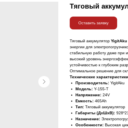
Тяговый аккумул
Оставить заявку
Тяговый аккумулятор
YigitAku
энергии для электропогрузчик
стабильную работу даже при и
высокий уровень энергоэффек
устойчивостью к глубоким раз
Оптимальное решение для скл
Технические характеристики
Производитель:
YigitAku
Модель:
Y-155-T
Напряжение:
24V
Емкость:
465Ah
Тип:
Тяговый аккумулятор
Габариты (ДхШхВ):
928*2
Назначение:
Электропогруз
Особенности:
Высокая цик