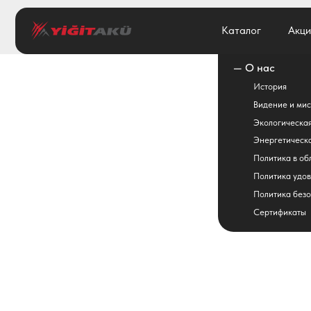
Каталог
Каталог
Акции
Акции
— О нас
История
Видение и миссия
Экологическая политик
Энергетическая полити
Политика в области кач
Политика удовлетворен
Политика безопасности
Сертификаты