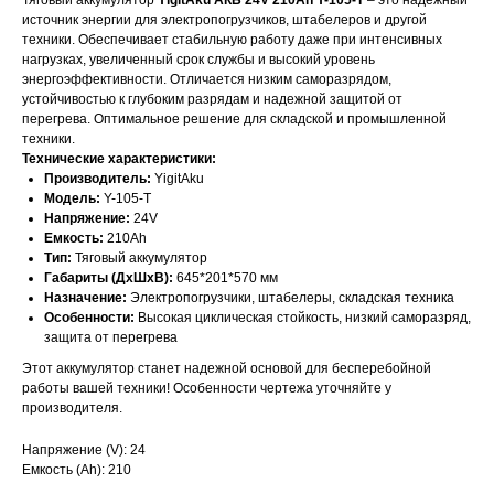
Тяговый аккумулятор
YigitAku АКБ 24V 210Ah Y-105-T
– это надежный
источник энергии для электропогрузчиков, штабелеров и другой
техники. Обеспечивает стабильную работу даже при интенсивных
нагрузках, увеличенный срок службы и высокий уровень
энергоэффективности. Отличается низким саморазрядом,
устойчивостью к глубоким разрядам и надежной защитой от
перегрева. Оптимальное решение для складской и промышленной
техники.
Технические характеристики:
Производитель:
YigitAku
Модель:
Y-105-T
Напряжение:
24V
Емкость:
210Ah
Тип:
Тяговый аккумулятор
Габариты (ДхШхВ):
645*201*570 мм
Назначение:
Электропогрузчики, штабелеры, складская техника
ОСТАЛИСЬ
Особенности:
Высокая циклическая стойкость, низкий саморазряд,
защита от перегрева
ВОПРОСЫ?
Этот аккумулятор станет надежной основой для бесперебойной
работы вашей техники! Особенности чертежа уточняйте у
Отправьте заявку и мы свяжемся с
производителя.
вами для уточнения деталей
заказа и расчета стоимости
Напряжение (V): 24
батарей.
Емкость (Ah): 210