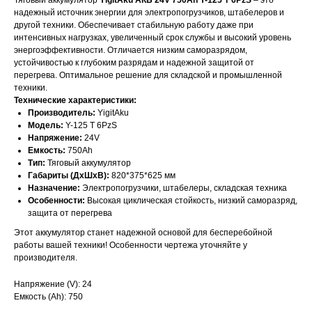
Тяговый аккумулятор
YigitAku АКБ 24V 750Ah Y-125 T 6PzS
– это
надежный источник энергии для электропогрузчиков, штабелеров и
другой техники. Обеспечивает стабильную работу даже при
интенсивных нагрузках, увеличенный срок службы и высокий уровень
энергоэффективности. Отличается низким саморазрядом,
устойчивостью к глубоким разрядам и надежной защитой от
перегрева. Оптимальное решение для складской и промышленной
техники.
Технические характеристики:
Производитель:
YigitAku
Модель:
Y-125 T 6PzS
Напряжение:
24V
Емкость:
750Ah
Тип:
Тяговый аккумулятор
Габариты (ДхШхВ):
820*375*625 мм
Назначение:
Электропогрузчики, штабелеры, складская техника
ОСТАЛИСЬ
Особенности:
Высокая циклическая стойкость, низкий саморазряд,
защита от перегрева
ВОПРОСЫ?
Этот аккумулятор станет надежной основой для бесперебойной
работы вашей техники! Особенности чертежа уточняйте у
Отправьте заявку и мы свяжемся с
производителя.
вами для уточнения деталей
заказа и расчета стоимости
Напряжение (V): 24
батарей.
Емкость (Ah): 750