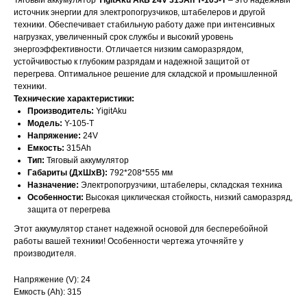
Тяговый аккумулятор
YigitAku АКБ 24V 315Ah Y-105-T
– это надежный
источник энергии для электропогрузчиков, штабелеров и другой
техники. Обеспечивает стабильную работу даже при интенсивных
нагрузках, увеличенный срок службы и высокий уровень
энергоэффективности. Отличается низким саморазрядом,
устойчивостью к глубоким разрядам и надежной защитой от
перегрева. Оптимальное решение для складской и промышленной
техники.
Технические характеристики:
Производитель:
YigitAku
Модель:
Y-105-T
Напряжение:
24V
Емкость:
315Ah
Тип:
Тяговый аккумулятор
Габариты (ДхШхВ):
792*208*555 мм
Назначение:
Электропогрузчики, штабелеры, складская техника
ОСТАЛИСЬ
Особенности:
Высокая циклическая стойкость, низкий саморазряд,
защита от перегрева
ВОПРОСЫ?
Этот аккумулятор станет надежной основой для бесперебойной
работы вашей техники! Особенности чертежа уточняйте у
Отправьте заявку и мы свяжемся с
производителя.
вами для уточнения деталей
заказа и расчета стоимости
Напряжение (V): 24
батарей.
Емкость (Ah): 315