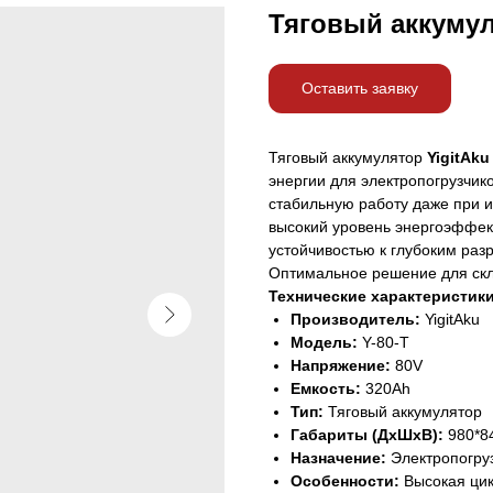
Тяговый аккумул
Оставить заявку
Тяговый аккумулятор
YigitAku
энергии для электропогрузчик
стабильную работу даже при и
высокий уровень энергоэффек
устойчивостью к глубоким раз
Оптимальное решение для скл
Технические характеристики
Производитель:
YigitAku
Модель:
Y-80-T
Напряжение:
80V
Емкость:
320Ah
Тип:
Тяговый аккумулятор
Габариты (ДхШхВ):
980*8
Назначение:
Электропогруз
Особенности:
Высокая цик