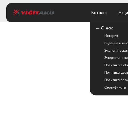
Каталог
Каталог
Акции
Акции
— О нас
История
Видение и миссия
Экологическая политик
Энергетическая полити
Политика в области кач
Политика удовлетворен
Политика безопасности
Сертификаты