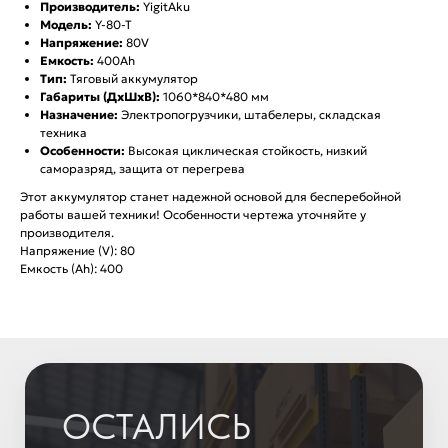
Производитель:
YigitAku
Модель:
Y-80-T
Напряжение:
80V
Емкость:
400Ah
Тип:
Тяговый аккумулятор
Габариты (ДхШхВ):
1060*840*480 мм
Назначение:
Электропогрузчики, штабелеры, складская
техника
Особенности:
Высокая циклическая стойкость, низкий
ОСТАЛИСЬ
саморазряд, защита от перегрева
ВОПРОСЫ?
Этот аккумулятор станет надежной основой для бесперебойной
работы вашей техники! Особенности чертежа уточняйте у
производителя.
Отправьте заявку и мы свяжемся с
Напряжение (V): 80
вами для уточнения деталей
Емкость (Ah): 400
заказа и расчета стоимости
батарей.
+7