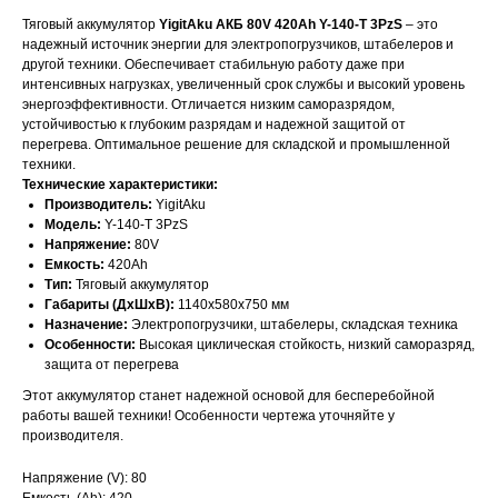
Тяговый аккумулятор
YigitAku АКБ 80V 420Ah Y-140-T 3PzS
– это
надежный источник энергии для электропогрузчиков, штабелеров и
другой техники. Обеспечивает стабильную работу даже при
интенсивных нагрузках, увеличенный срок службы и высокий уровень
энергоэффективности. Отличается низким саморазрядом,
устойчивостью к глубоким разрядам и надежной защитой от
перегрева. Оптимальное решение для складской и промышленной
техники.
Технические характеристики:
Производитель:
YigitAku
Модель:
Y-140-T 3PzS
Напряжение:
80V
Емкость:
420Ah
Тип:
Тяговый аккумулятор
Габариты (ДхШхВ):
1140х580х750 мм
Назначение:
Электропогрузчики, штабелеры, складская техника
ОСТАЛИСЬ
Особенности:
Высокая циклическая стойкость, низкий саморазряд,
защита от перегрева
ВОПРОСЫ?
Этот аккумулятор станет надежной основой для бесперебойной
работы вашей техники! Особенности чертежа уточняйте у
Отправьте заявку и мы свяжемся с
производителя.
вами для уточнения деталей
заказа и расчета стоимости
Напряжение (V): 80
батарей.